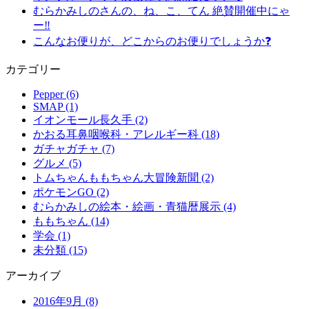
むらかみしのさんの、ね、こ、てん 絶賛開催中にゃ
ー‼️
こんなお便りが、どこからのお便りでしょうか❓
カテゴリー
Pepper (6)
SMAP (1)
イオンモール長久手 (2)
かおる耳鼻咽喉科・アレルギー科 (18)
ガチャガチャ (7)
グルメ (5)
トムちゃんももちゃん大冒険新聞 (2)
ポケモンGO (2)
むらかみしの絵本・絵画・青猫暦展示 (4)
ももちゃん (14)
学会 (1)
未分類 (15)
アーカイブ
2016年9月
(8)