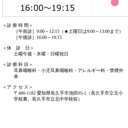
＜診 療 時 間＞
［午前診］9:00～12:15（★土曜日は9:00～13:00まで）
［午後診］16:00～19:15
＜休 診 日＞
土曜午後・木曜・日曜祝日
＜診 療 科 目＞
耳鼻咽喉科・小児耳鼻咽喉科・アレルギー科・禁煙外
来
＜ア ク セ ス＞
〒480-1182 愛知県長久手市池田95-1（長久手市立北小
学校裏、長久手市立北中学校前）