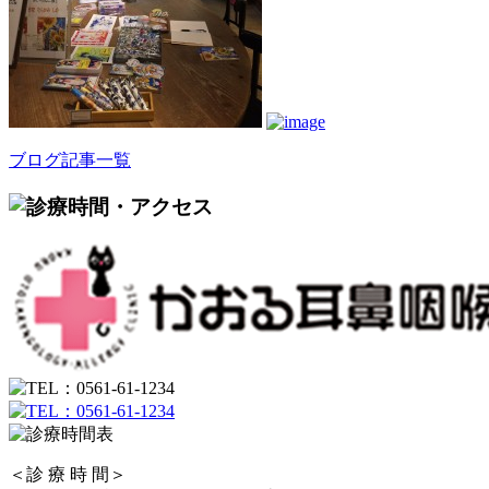
ブログ記事一覧
＜診 療 時 間＞