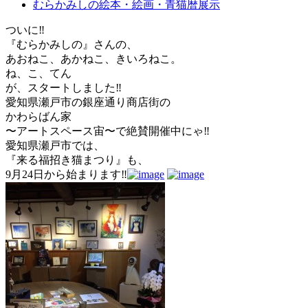
むらかみしの絵本・絵画・青猫暦展示
ついに‼️
『むらかみしの』さんの、
あおねこ、あかねこ、きいろねこ。
ね、こ、てん
が、スタートしました‼️
愛知県瀬戸市の銀座通り商店街の
かわらばん家
〜アートスペース宙〜で絶賛開催中にゃ‼️
愛知県瀬戸市では、
『来る福招き猫まつり』も、
9月24日から始まります‼️