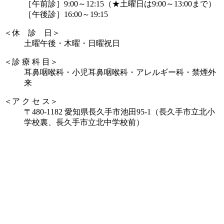
［午前診］9:00～12:15（★土曜日は9:00～13:00まで）
［午後診］16:00～19:15
＜休 診 日＞
土曜午後・木曜・日曜祝日
＜診 療 科 目＞
耳鼻咽喉科・小児耳鼻咽喉科・アレルギー科・禁煙外
来
＜ア ク セ ス＞
〒480-1182 愛知県長久手市池田95-1（長久手市立北小
学校裏、長久手市立北中学校前）