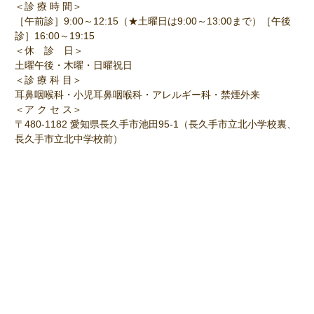
＜診 療 時 間＞
［午前診］9:00～12:15（★土曜日は9:00～13:00まで）［午後
診］16:00～19:15
＜休 診 日＞
土曜午後・木曜・日曜祝日
＜診 療 科 目＞
耳鼻咽喉科・小児耳鼻咽喉科・アレルギー科・禁煙外来
＜ア ク セ ス＞
〒480-1182 愛知県長久手市池田95-1（長久手市立北小学校裏、
長久手市立北中学校前）