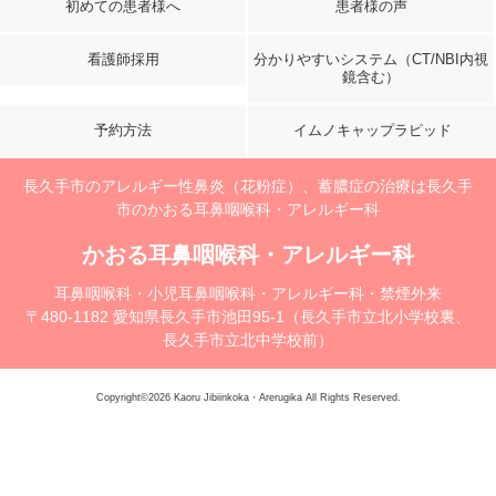
初めての患者様へ
患者様の声
看護師採用
分かりやすいシステム
（CT/NBI内視
鏡含む）
予約方法
イムノキャップラピッド
長久手市のアレルギー性鼻炎（花粉症）、蓄膿症の治療は長久手
市のかおる耳鼻咽喉科・アレルギー科
かおる耳鼻咽喉科・アレルギー科
耳鼻咽喉科・小児耳鼻咽喉科・アレルギー科・禁煙外来
〒480-1182 愛知県長久手市池田95-1（長久手市立北小学校裏、
長久手市立北中学校前）
Copyright©2026 Kaoru Jibiinkoka・Arerugika All Rights Reserved.