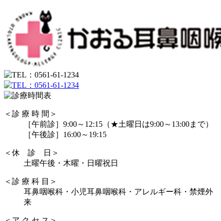
＜診 療 時 間＞
［午前診］9:00～12:15（★土曜日は9:00～13:00まで）
［午後診］16:00～19:15
＜休 診 日＞
土曜午後・木曜・日曜祝日
＜診 療 科 目＞
耳鼻咽喉科・小児耳鼻咽喉科・アレルギー科・禁煙外
来
＜ア ク セ ス＞