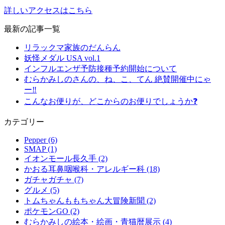
詳しいアクセスはこちら
最新の記事一覧
リラックマ家族のだんらん
妖怪メダル USA vol.1
インフルエンザ予防接種予約開始について
むらかみしのさんの、ね、こ、てん 絶賛開催中にゃ
ー‼️
こんなお便りが、どこからのお便りでしょうか❓
カテゴリー
Pepper (6)
SMAP (1)
イオンモール長久手 (2)
かおる耳鼻咽喉科・アレルギー科 (18)
ガチャガチャ (7)
グルメ (5)
トムちゃんももちゃん大冒険新聞 (2)
ポケモンGO (2)
むらかみしの絵本・絵画・青猫暦展示 (4)