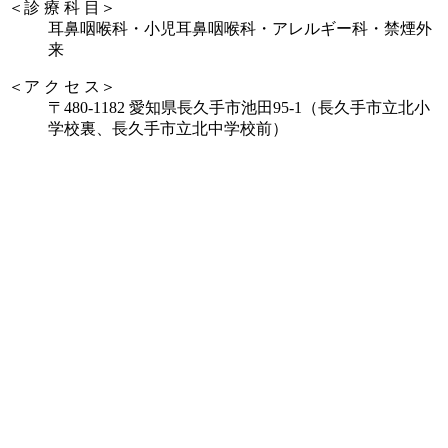
＜診 療 科 目＞
耳鼻咽喉科・小児耳鼻咽喉科・アレルギー科・禁煙外
来
＜ア ク セ ス＞
〒480-1182 愛知県長久手市池田95-1（長久手市立北小
学校裏、長久手市立北中学校前）