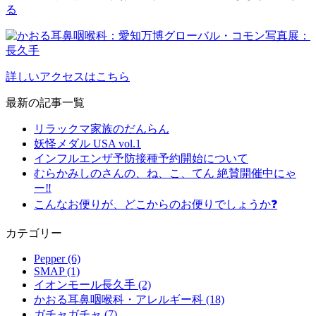
詳しいアクセスはこちら
最新の記事一覧
リラックマ家族のだんらん
妖怪メダル USA vol.1
インフルエンザ予防接種予約開始について
むらかみしのさんの、ね、こ、てん 絶賛開催中にゃ
ー‼️
こんなお便りが、どこからのお便りでしょうか❓
カテゴリー
Pepper (6)
SMAP (1)
イオンモール長久手 (2)
かおる耳鼻咽喉科・アレルギー科 (18)
ガチャガチャ (7)