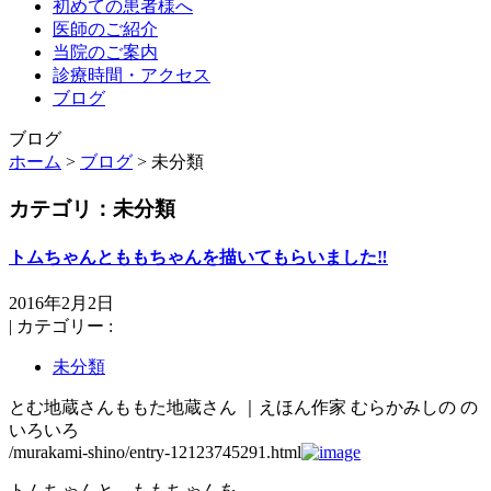
初めての患者様へ
医師のご紹介
当院のご案内
診療時間・アクセス
ブログ
ブログ
ホーム
>
ブログ
> 未分類
カテゴリ：未分類
トムちゃんとももちゃんを描いてもらいました‼️
2016年2月2日
|
カテゴリー :
未分類
とむ地蔵さんももた地蔵さん ｜えほん作家 むらかみしの の
いろいろ
/murakami-shino/entry-12123745291.html
トムちゃんと、ももちゃんを